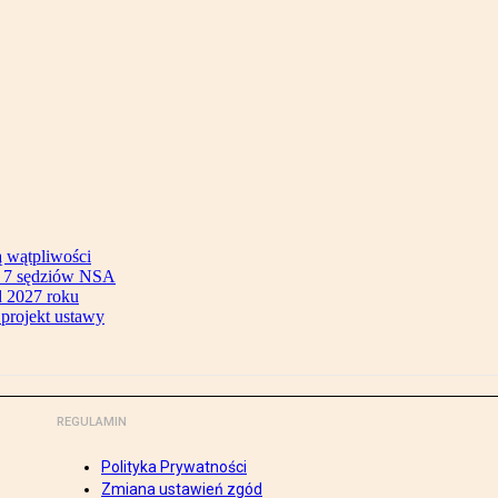
ą wątpliwości
ok 7 sędziów NSA
 2027 roku
 projekt ustawy
REGULAMIN
Polityka Prywatności
Zmiana ustawień zgód