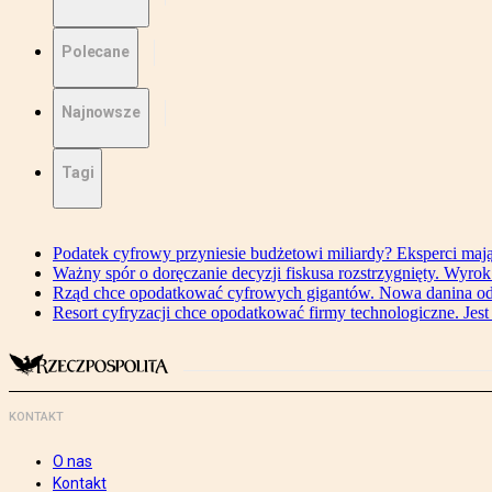
Polecane
Najnowsze
Tagi
Podatek cyfrowy przyniesie budżetowi miliardy? Eksperci maj
Ważny spór o doręczanie decyzji fiskusa rozstrzygnięty. Wyr
Rząd chce opodatkować cyfrowych gigantów. Nowa danina od
Resort cyfryzacji chce opodatkować firmy technologiczne. Jest
KONTAKT
O nas
Kontakt