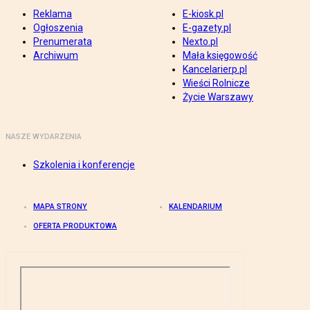
Reklama
E-kiosk.pl
Ogłoszenia
E-gazety.pl
Prenumerata
Nexto.pl
Archiwum
Mała księgowość
Kancelarierp.pl
Wieści Rolnicze
Życie Warszawy
NASZE WYDARZENIA
Szkolenia i konferencje
MAPA STRONY
KALENDARIUM
OFERTA PRODUKTOWA