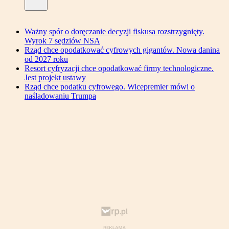
Ważny spór o doręczanie decyzji fiskusa rozstrzygnięty.
Wyrok 7 sędziów NSA
Rząd chce opodatkować cyfrowych gigantów. Nowa danina
od 2027 roku
Resort cyfryzacji chce opodatkować firmy technologiczne.
Jest projekt ustawy
Rząd chce podatku cyfrowego. Wicepremier mówi o
naśladowaniu Trumpa