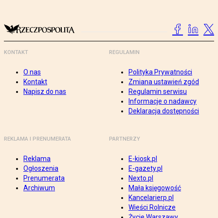
KONTAKT
REGULAMIN
O nas
Polityka Prywatności
Kontakt
Zmiana ustawień zgód
Napisz do nas
Regulamin serwisu
Informacje o nadawcy
Deklaracja dostępności
REKLAMA I PRENUMERATA
PARTNERZY
Reklama
E-kiosk.pl
Ogłoszenia
E-gazety.pl
Prenumerata
Nexto.pl
Archiwum
Mała księgowość
Kancelarierp.pl
Wieści Rolnicze
Życie Warszawy