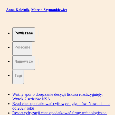
Anna Koleśnik
,
Marcin Szymankiewicz
Powiązane
Polecane
Najnowsze
Tagi
Ważny spór o doręczanie decyzji fiskusa rozstrzygnięty.
Wyrok 7 sędziów NSA
Rząd chce opodatkować cyfrowych gigantów. Nowa danina
od 2027 roku
Resort cyfryzacji chce opodatkować firmy technologiczne.