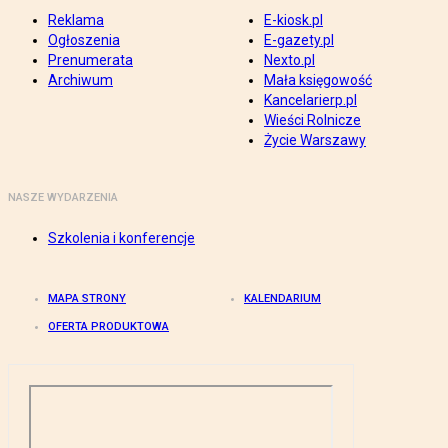
Reklama
E-kiosk.pl
Ogłoszenia
E-gazety.pl
Prenumerata
Nexto.pl
Archiwum
Mała księgowość
Kancelarierp.pl
Wieści Rolnicze
Życie Warszawy
NASZE WYDARZENIA
Szkolenia i konferencje
MAPA STRONY
KALENDARIUM
OFERTA PRODUKTOWA