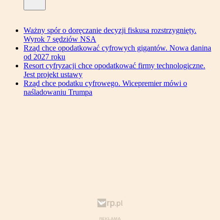
Ważny spór o doręczanie decyzji fiskusa rozstrzygnięty.
Wyrok 7 sędziów NSA
Rząd chce opodatkować cyfrowych gigantów. Nowa danina
od 2027 roku
Resort cyfryzacji chce opodatkować firmy technologiczne.
Jest projekt ustawy
Rząd chce podatku cyfrowego. Wicepremier mówi o
naśladowaniu Trumpa