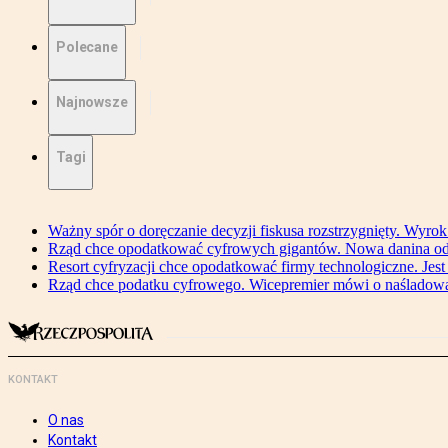
Polecane
Najnowsze
Tagi
Ważny spór o doręczanie decyzji fiskusa rozstrzygnięty. Wyr
Rząd chce opodatkować cyfrowych gigantów. Nowa danina od
Resort cyfryzacji chce opodatkować firmy technologiczne. Jest
Rząd chce podatku cyfrowego. Wicepremier mówi o naśladow
KONTAKT
O nas
Kontakt