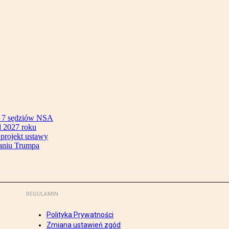
ok 7 sędziów NSA
 2027 roku
 projekt ustawy
aniu Trumpa
REGULAMIN
Polityka Prywatności
Zmiana ustawień zgód