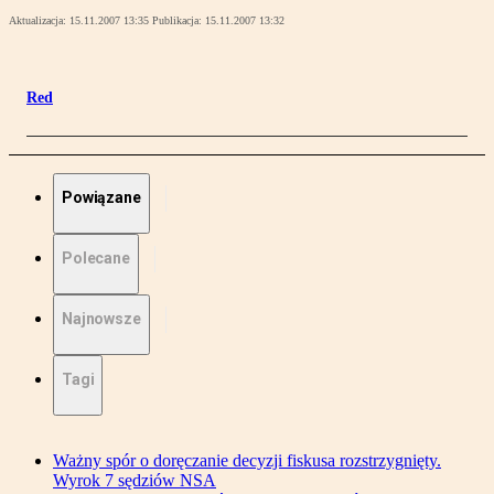
Aktualizacja:
15.11.2007 13:35
Publikacja:
15.11.2007 13:32
Red
Powiązane
Polecane
Najnowsze
Tagi
Ważny spór o doręczanie decyzji fiskusa rozstrzygnięty.
Wyrok 7 sędziów NSA