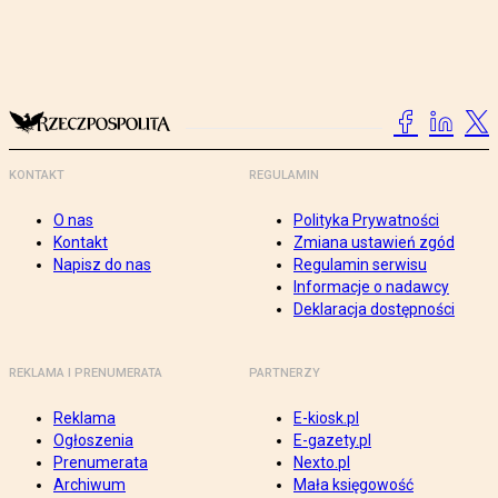
KONTAKT
REGULAMIN
O nas
Polityka Prywatności
Kontakt
Zmiana ustawień zgód
Napisz do nas
Regulamin serwisu
Informacje o nadawcy
Deklaracja dostępności
REKLAMA I PRENUMERATA
PARTNERZY
Reklama
E-kiosk.pl
Ogłoszenia
E-gazety.pl
Prenumerata
Nexto.pl
Archiwum
Mała księgowość