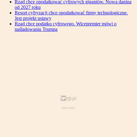
Rząd chce opodatkować cyfrowych gigantów. Nowa danina
od 2027 roku
Resort cyfryzacji chce opodatkować firmy technologiczne.
Jest projekt ustawy
Rząd chce podatku cyfrowego. Wicepremier mówi o
naśladowaniu Trumpa