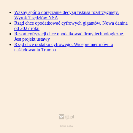
Ważny spór o doręczanie decyzji fiskusa rozstrzygnięty.
Wyrok 7 sędziów NSA
Rząd chce opodatkować cyfrowych gigantów. Nowa danina
od 2027 roku
Resort cyfryzacji chce opodatkować firmy technologiczne.
Jest projekt ustawy
Rząd chce podatku cyfrowego. Wicepremier mówi o
naśladowaniu Trumpa