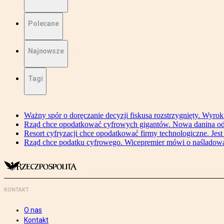
Polecane
Najnowsze
Tagi
Ważny spór o doręczanie decyzji fiskusa rozstrzygnięty. Wyr
Rząd chce opodatkować cyfrowych gigantów. Nowa danina od
Resort cyfryzacji chce opodatkować firmy technologiczne. Jest
Rząd chce podatku cyfrowego. Wicepremier mówi o naśladow
KONTAKT
O nas
Kontakt