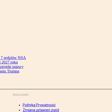
ok 7 sędziów NSA
 2027 roku
 projekt ustawy
aniu Trumpa
REGULAMIN
Polityka Prywatności
Zmiana ustawień zgód