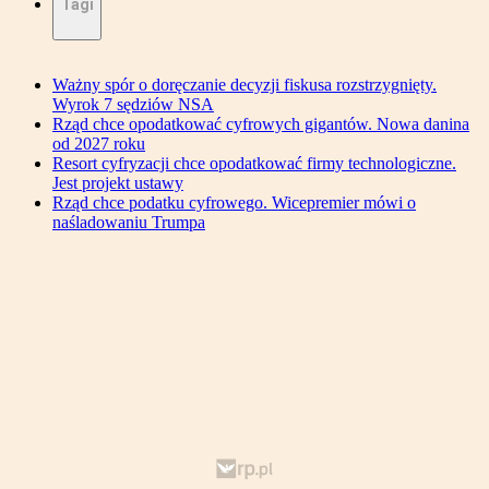
Tagi
Ważny spór o doręczanie decyzji fiskusa rozstrzygnięty.
Wyrok 7 sędziów NSA
Rząd chce opodatkować cyfrowych gigantów. Nowa danina
od 2027 roku
Resort cyfryzacji chce opodatkować firmy technologiczne.
Jest projekt ustawy
Rząd chce podatku cyfrowego. Wicepremier mówi o
naśladowaniu Trumpa