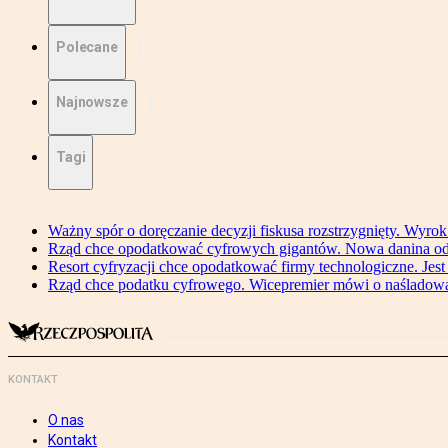
Polecane
Najnowsze
Tagi
Ważny spór o doręczanie decyzji fiskusa rozstrzygnięty. Wyr
Rząd chce opodatkować cyfrowych gigantów. Nowa danina od
Resort cyfryzacji chce opodatkować firmy technologiczne. Jest
Rząd chce podatku cyfrowego. Wicepremier mówi o naśladow
KONTAKT
O nas
Kontakt