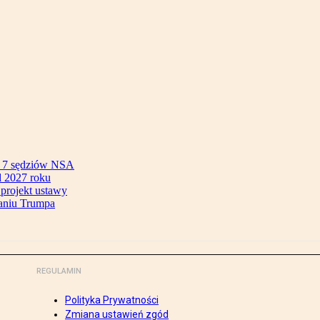
ok 7 sędziów NSA
 2027 roku
 projekt ustawy
aniu Trumpa
REGULAMIN
Polityka Prywatności
Zmiana ustawień zgód