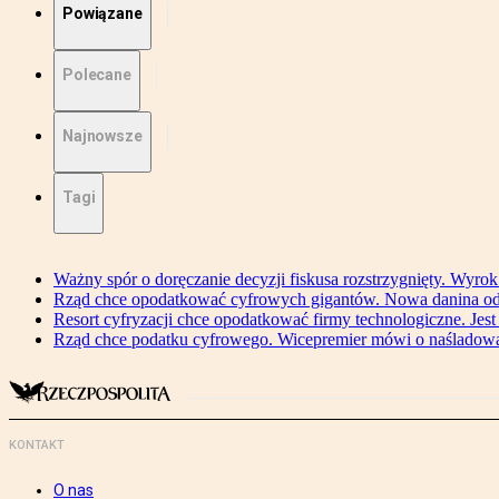
Powiązane
Polecane
Najnowsze
Tagi
Ważny spór o doręczanie decyzji fiskusa rozstrzygnięty. Wyr
Rząd chce opodatkować cyfrowych gigantów. Nowa danina od
Resort cyfryzacji chce opodatkować firmy technologiczne. Jest
Rząd chce podatku cyfrowego. Wicepremier mówi o naśladow
KONTAKT
O nas