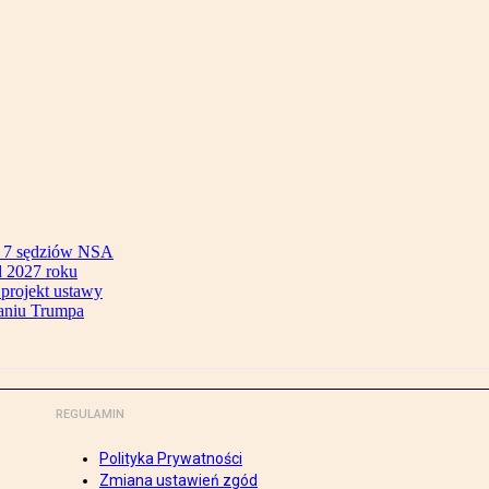
ok 7 sędziów NSA
 2027 roku
 projekt ustawy
aniu Trumpa
REGULAMIN
Polityka Prywatności
Zmiana ustawień zgód