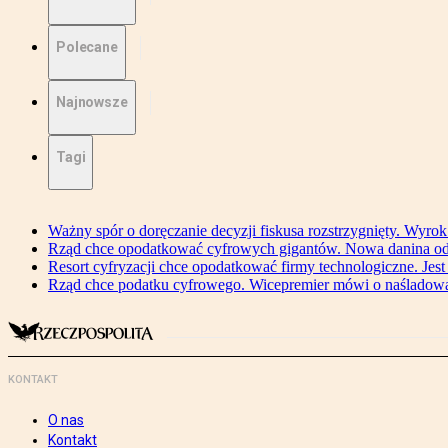
Polecane
Najnowsze
Tagi
Ważny spór o doręczanie decyzji fiskusa rozstrzygnięty. Wyr
Rząd chce opodatkować cyfrowych gigantów. Nowa danina od
Resort cyfryzacji chce opodatkować firmy technologiczne. Jest
Rząd chce podatku cyfrowego. Wicepremier mówi o naśladow
KONTAKT
O nas
Kontakt