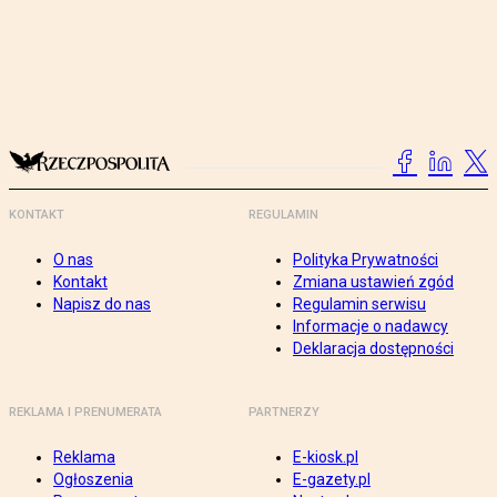
KONTAKT
REGULAMIN
O nas
Polityka Prywatności
Kontakt
Zmiana ustawień zgód
Napisz do nas
Regulamin serwisu
Informacje o nadawcy
Deklaracja dostępności
REKLAMA I PRENUMERATA
PARTNERZY
Reklama
E-kiosk.pl
Ogłoszenia
E-gazety.pl