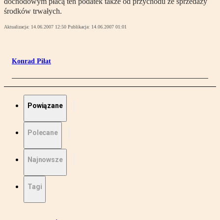
dochodowym płacą ten podatek także od przychodu ze sprzedaży
środków trwałych.
Aktualizacja:
14.06.2007 12:50
Publikacja:
14.06.2007 01:01
Konrad Piłat
Powiązane
Polecane
Najnowsze
Tagi