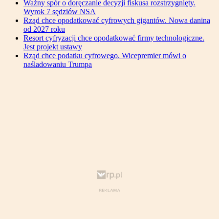
Ważny spór o doręczanie decyzji fiskusa rozstrzygnięty.
Wyrok 7 sędziów NSA
Rząd chce opodatkować cyfrowych gigantów. Nowa danina
od 2027 roku
Resort cyfryzacji chce opodatkować firmy technologiczne.
Jest projekt ustawy
Rząd chce podatku cyfrowego. Wicepremier mówi o
naśladowaniu Trumpa