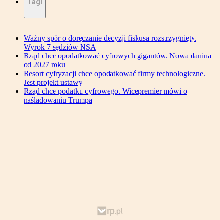
Tagi
Ważny spór o doręczanie decyzji fiskusa rozstrzygnięty.
Wyrok 7 sędziów NSA
Rząd chce opodatkować cyfrowych gigantów. Nowa danina
od 2027 roku
Resort cyfryzacji chce opodatkować firmy technologiczne.
Jest projekt ustawy
Rząd chce podatku cyfrowego. Wicepremier mówi o
naśladowaniu Trumpa