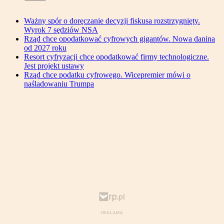
Ważny spór o doręczanie decyzji fiskusa rozstrzygnięty.
Wyrok 7 sędziów NSA
Rząd chce opodatkować cyfrowych gigantów. Nowa danina
od 2027 roku
Resort cyfryzacji chce opodatkować firmy technologiczne.
Jest projekt ustawy
Rząd chce podatku cyfrowego. Wicepremier mówi o
naśladowaniu Trumpa