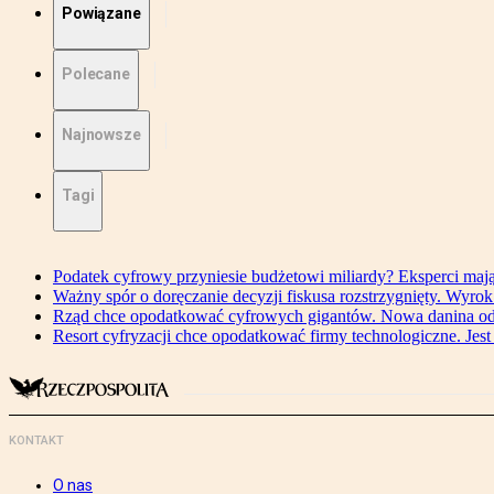
Powiązane
Polecane
Najnowsze
Tagi
Podatek cyfrowy przyniesie budżetowi miliardy? Eksperci maj
Ważny spór o doręczanie decyzji fiskusa rozstrzygnięty. Wyr
Rząd chce opodatkować cyfrowych gigantów. Nowa danina od
Resort cyfryzacji chce opodatkować firmy technologiczne. Jest
KONTAKT
O nas