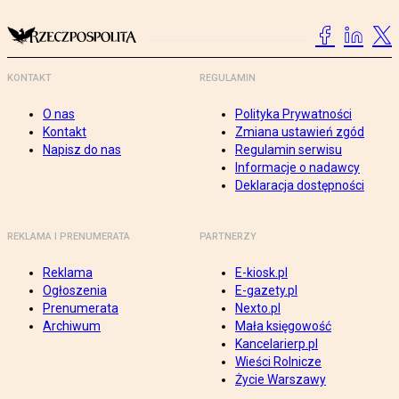
KONTAKT
REGULAMIN
O nas
Polityka Prywatności
Kontakt
Zmiana ustawień zgód
Napisz do nas
Regulamin serwisu
Informacje o nadawcy
Deklaracja dostępności
REKLAMA I PRENUMERATA
PARTNERZY
Reklama
E-kiosk.pl
Ogłoszenia
E-gazety.pl
Prenumerata
Nexto.pl
Archiwum
Mała księgowość
Kancelarierp.pl
Wieści Rolnicze
Życie Warszawy