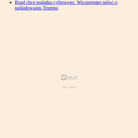
Rząd chce podatku cyfrowego. Wicepremier mówi o
naśladowaniu Trumpa