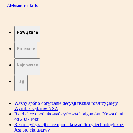
Aleksandra Tarka
Powiązane
Polecane
Najnowsze
Tagi
Ważny spór o doręczanie decyzji fiskusa rozstrzygnięty.
Wyrok 7 sędziów NSA
Rząd chce opodatkować cyfrowych gigantów. Nowa danina
od 2027 roku
Resort cyfryzacji chce opodatkować firmy technologiczne.
Jest projekt ustawy