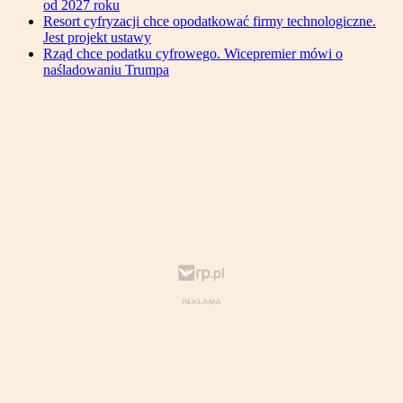
od 2027 roku
Resort cyfryzacji chce opodatkować firmy technologiczne.
Jest projekt ustawy
Rząd chce podatku cyfrowego. Wicepremier mówi o
naśladowaniu Trumpa