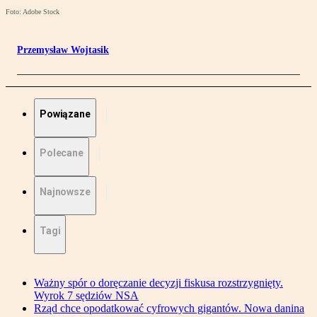
Foto: Adobe Stock
Przemysław Wojtasik
Powiązane
Polecane
Najnowsze
Tagi
Ważny spór o doręczanie decyzji fiskusa rozstrzygnięty.
Wyrok 7 sędziów NSA
Rząd chce opodatkować cyfrowych gigantów. Nowa danina