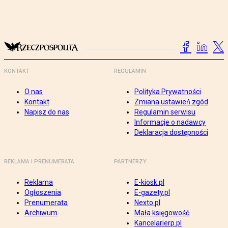
KONTAKT
REGULAMIN
O nas
Polityka Prywatności
Kontakt
Zmiana ustawień zgód
Napisz do nas
Regulamin serwisu
Informacje o nadawcy
Deklaracja dostępności
REKLAMA I PRENUMERATA
PARTNERZY
Reklama
E-kiosk.pl
Ogłoszenia
E-gazety.pl
Prenumerata
Nexto.pl
Archiwum
Mała księgowość
Kancelarierp.pl