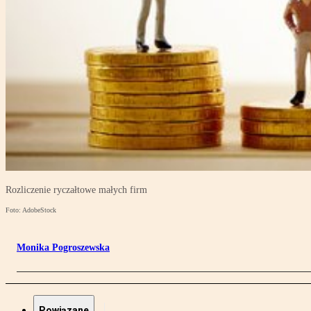
Rozliczenie ryczałtowe małych firm
Foto: AdobeStock
Monika Pogroszewska
Powiązane