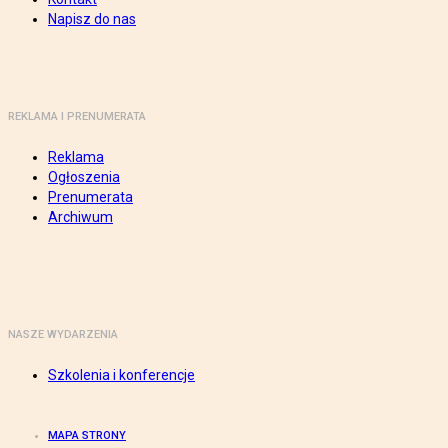
Napisz do nas
REKLAMA I PRENUMERATA
Reklama
Ogłoszenia
Prenumerata
Archiwum
NASZE WYDARZENIA
Szkolenia i konferencje
MAPA STRONY