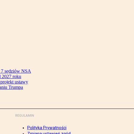
ok 7 sędziów NSA
 2027 roku
 projekt ustawy
aniu Trumpa
REGULAMIN
Polityka Prywatności
Zmiana ustawień zgód