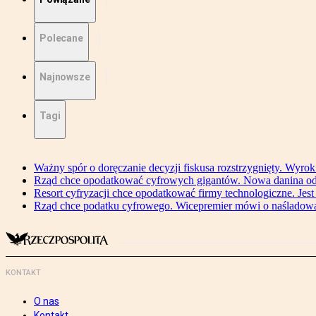
Polecane
Najnowsze
Tagi
Ważny spór o doręczanie decyzji fiskusa rozstrzygnięty. Wyr
Rząd chce opodatkować cyfrowych gigantów. Nowa danina od
Resort cyfryzacji chce opodatkować firmy technologiczne. Jest
Rząd chce podatku cyfrowego. Wicepremier mówi o naśladow
KONTAKT
O nas
Kontakt