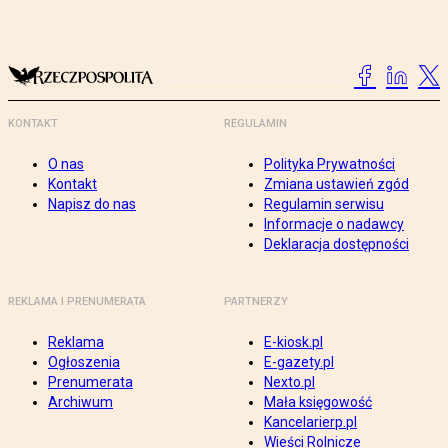
KONTAKT
REGULAMIN
O nas
Polityka Prywatności
Kontakt
Zmiana ustawień zgód
Napisz do nas
Regulamin serwisu
Informacje o nadawcy
Deklaracja dostępności
REKLAMA I PRENUMERATA
PARTNERZY
Reklama
E-kiosk.pl
Ogłoszenia
E-gazety.pl
Prenumerata
Nexto.pl
Archiwum
Mała księgowość
Kancelarierp.pl
Wieści Rolnicze