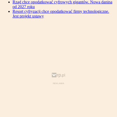
Rząd chce opodatkować cyfrowych gigantów. Nowa danina
od 2027 roku
Resort cyfryzacji chce opodatkować firmy technologiczne.
Jest projekt ustawy