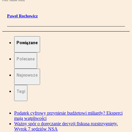
Foto: Adobe Stock
Paweł Rochowicz
Powiązane
Polecane
Najnowsze
Tagi
Podatek cyfrowy przyniesie budżetowi miliardy? Eksperci
mają wątpliwości
Ważny spór o doręczanie decyzji fiskusa rozstrzygnięty.
Wyrok 7 sędziów NSA