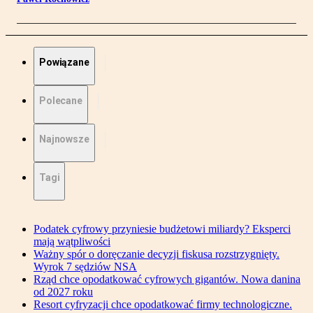
Powiązane
Polecane
Najnowsze
Tagi
Podatek cyfrowy przyniesie budżetowi miliardy? Eksperci
mają wątpliwości
Ważny spór o doręczanie decyzji fiskusa rozstrzygnięty.
Wyrok 7 sędziów NSA
Rząd chce opodatkować cyfrowych gigantów. Nowa danina
od 2027 roku
Resort cyfryzacji chce opodatkować firmy technologiczne.