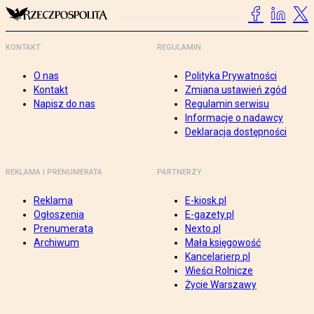
KONTAKT
REGULAMIN
O nas
Polityka Prywatności
Kontakt
Zmiana ustawień zgód
Napisz do nas
Regulamin serwisu
Informacje o nadawcy
Deklaracja dostępności
REKLAMA I PRENUMERATA
PARTNERZY
Reklama
E-kiosk.pl
Ogłoszenia
E-gazety.pl
Prenumerata
Nexto.pl
Archiwum
Mała księgowość
Kancelarierp.pl
Wieści Rolnicze
Życie Warszawy