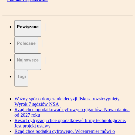
Powiązane
Polecane
Najnowsze
Tagi
Ważny spór o doręczanie decyzji fiskusa rozstrzygnięty.
Wyrok 7 sędziów NSA
Rząd chce opodatkować cyfrowych gigantów. Nowa danina
od 2027 roku
Resort cyfryzacji chce opodatkować firmy technologiczne.
Jest projekt ustawy
Rząd chce podatku cyfrowego. Wicepremier mówi o