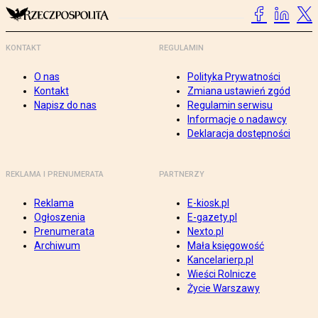
KONTAKT
REGULAMIN
O nas
Polityka Prywatności
Kontakt
Zmiana ustawień zgód
Napisz do nas
Regulamin serwisu
Informacje o nadawcy
Deklaracja dostępności
REKLAMA I PRENUMERATA
PARTNERZY
Reklama
E-kiosk.pl
Ogłoszenia
E-gazety.pl
Prenumerata
Nexto.pl
Archiwum
Mała księgowość
Kancelarierp.pl
Wieści Rolnicze
Życie Warszawy