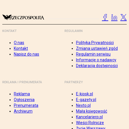
KONTAKT
REGULAMIN
O nas
Polityka Prywatności
Kontakt
Zmiana ustawień zgód
Napisz do nas
Regulamin serwisu
Informacje o nadawcy
Deklaracja dostępności
REKLAMA I PRENUMERATA
PARTNERZY
Reklama
E-kiosk.pl
Ogłoszenia
E-gazety.pl
Prenumerata
Nexto.pl
Archiwum
Mała księgowość
Kancelarierp.pl
Wieści Rolnicze
Życie Warszawy