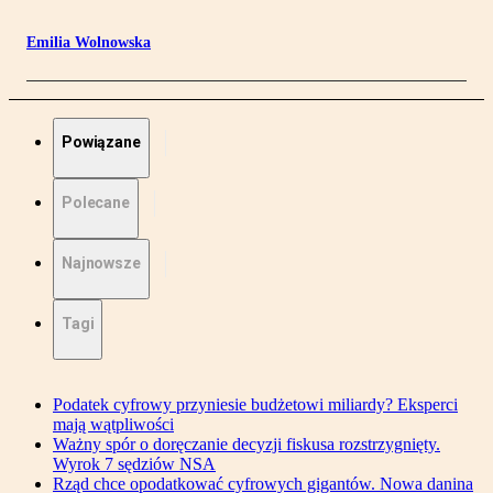
Emilia Wolnowska
Powiązane
Polecane
Najnowsze
Tagi
Podatek cyfrowy przyniesie budżetowi miliardy? Eksperci
mają wątpliwości
Ważny spór o doręczanie decyzji fiskusa rozstrzygnięty.
Wyrok 7 sędziów NSA
Rząd chce opodatkować cyfrowych gigantów. Nowa danina