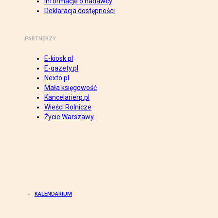
Informacje o nadawcy
Deklaracja dostępności
PARTNERZY
E-kiosk.pl
E-gazety.pl
Nexto.pl
Mała księgowość
Kancelarierp.pl
Wieści Rolnicze
Życie Warszawy
KALENDARIUM