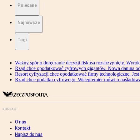
Polecane
Najnowsze
Tagi
Ważny spór o doręczanie decyzji fiskusa rozstrzygnięty. Wyr
Rząd chce opodatkować cyfrowych gigantów. Nowa danina od
Resort cyfryzacji chce opodatkować firmy technologiczne. Jest
Rząd chce podatku cyfrowego. Wicepremier mówi o naśladow
KONTAKT
O nas
Kontakt
Napisz do nas