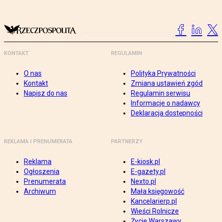
KONTAKT
REGULAMIN
O nas
Polityka Prywatności
Kontakt
Zmiana ustawień zgód
Napisz do nas
Regulamin serwisu
Informacje o nadawcy
Deklaracja dostępności
REKLAMA I PRENUMERATA
PARTNERZY
Reklama
E-kiosk.pl
Ogłoszenia
E-gazety.pl
Prenumerata
Nexto.pl
Archiwum
Mała księgowość
Kancelarierp.pl
Wieści Rolnicze
Życie Warszawy