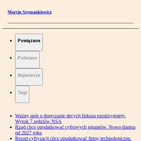
Marcin Szymankiewicz
Powiązane
Polecane
Najnowsze
Tagi
Ważny spór o doręczanie decyzji fiskusa rozstrzygnięty.
Wyrok 7 sędziów NSA
Rząd chce opodatkować cyfrowych gigantów. Nowa danina
od 2027 roku
Resort cyfryzacji chce opodatkować firmy technologiczne.