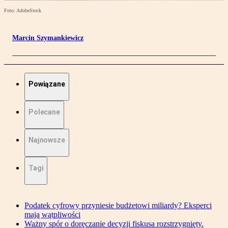
Foto: AdobeStock
Marcin Szymankiewicz
Powiązane
Polecane
Najnowsze
Tagi
Podatek cyfrowy przyniesie budżetowi miliardy? Eksperci
mają wątpliwości
Ważny spór o doręczanie decyzji fiskusa rozstrzygnięty.