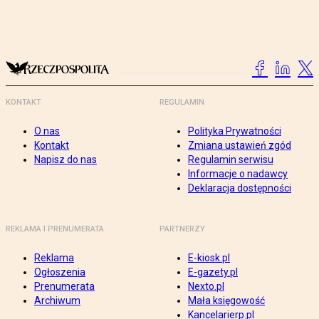
KONTAKT
REGULAMIN
O nas
Polityka Prywatności
Kontakt
Zmiana ustawień zgód
Napisz do nas
Regulamin serwisu
Informacje o nadawcy
Deklaracja dostępności
REKLAMA I PRENUMERATA
PARTNERZY
Reklama
E-kiosk.pl
Ogłoszenia
E-gazety.pl
Prenumerata
Nexto.pl
Archiwum
Mała księgowość
Kancelarierp.pl