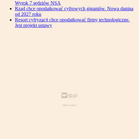
Wyrok 7 sędziów NSA
Rząd chce opodatkować cyfrowych gigantów. Nowa danina
od 2027 roku
Resort cyfryzacji chce opodatkować firmy technologiczne.
Jest projekt ustawy