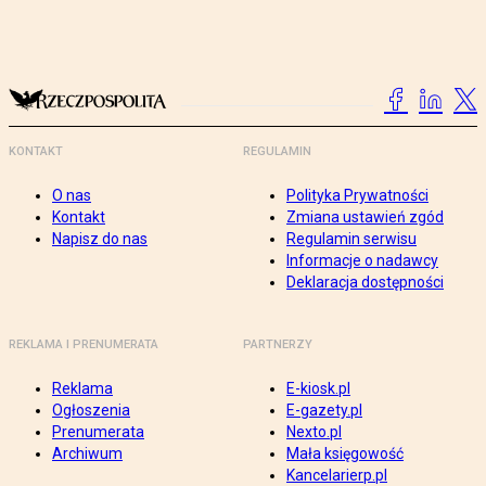
KONTAKT
REGULAMIN
O nas
Polityka Prywatności
Kontakt
Zmiana ustawień zgód
Napisz do nas
Regulamin serwisu
Informacje o nadawcy
Deklaracja dostępności
REKLAMA I PRENUMERATA
PARTNERZY
Reklama
E-kiosk.pl
Ogłoszenia
E-gazety.pl
Prenumerata
Nexto.pl
Archiwum
Mała księgowość
Kancelarierp.pl