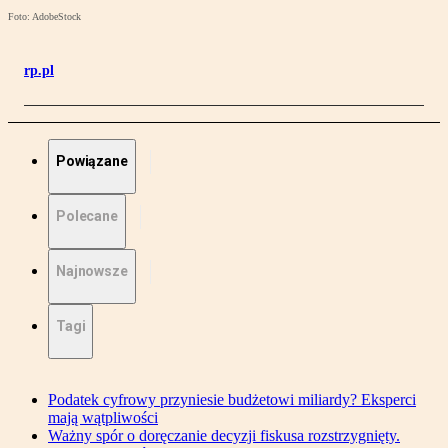
Foto: AdobeStock
rp.pl
Powiązane
Polecane
Najnowsze
Tagi
Podatek cyfrowy przyniesie budżetowi miliardy? Eksperci
mają wątpliwości
Ważny spór o doręczanie decyzji fiskusa rozstrzygnięty.