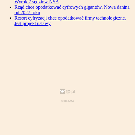
Wyrok 7 sędziów NSA
Rząd chce opodatkować cyfrowych gigantów. Nowa danina
od 2027 roku
Resort cyfryzacji chce opodatkować firmy technologiczne.
Jest projekt ustawy