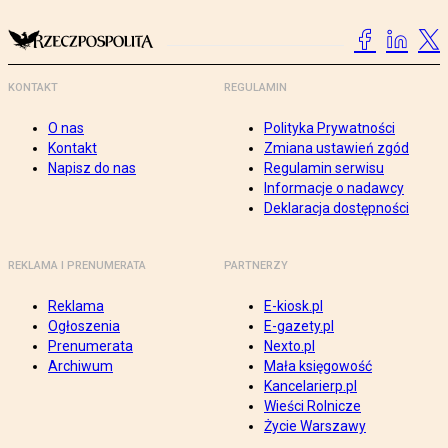
KONTAKT
REGULAMIN
O nas
Polityka Prywatności
Kontakt
Zmiana ustawień zgód
Napisz do nas
Regulamin serwisu
Informacje o nadawcy
Deklaracja dostępności
REKLAMA I PRENUMERATA
PARTNERZY
Reklama
E-kiosk.pl
Ogłoszenia
E-gazety.pl
Prenumerata
Nexto.pl
Archiwum
Mała księgowość
Kancelarierp.pl
Wieści Rolnicze
Życie Warszawy