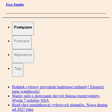
Ewa Sender
Powiązane
Polecane
Najnowsze
Tagi
Podatek cyfrowy przyniesie budżetowi miliardy? Eksperci
mają wątpliwości
Ważny spór o doręczanie decyzji fiskusa rozstrzygnięty.
Wyrok 7 sędziów NSA
Rząd chce opodatkować cyfrowych gigantów. Nowa danina
od 2027 roku