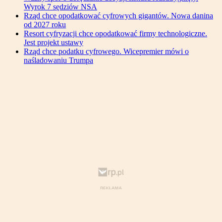
Wyrok 7 sędziów NSA
Rząd chce opodatkować cyfrowych gigantów. Nowa danina
od 2027 roku
Resort cyfryzacji chce opodatkować firmy technologiczne.
Jest projekt ustawy
Rząd chce podatku cyfrowego. Wicepremier mówi o
naśladowaniu Trumpa