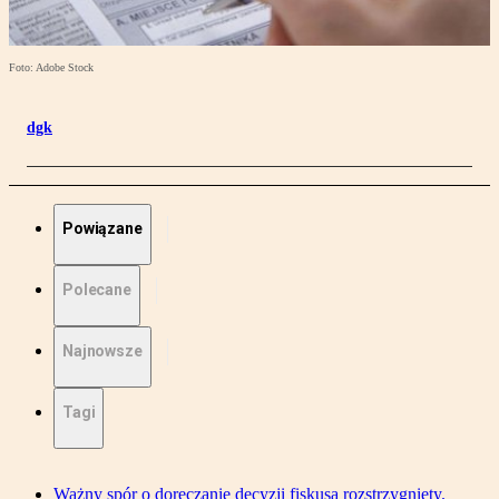
Foto: Adobe Stock
dgk
Powiązane
Polecane
Najnowsze
Tagi
Ważny spór o doręczanie decyzji fiskusa rozstrzygnięty.