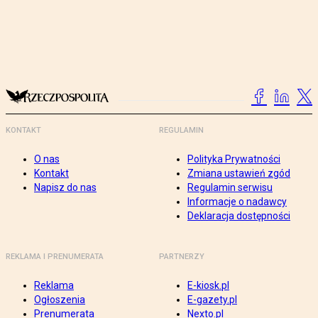
KONTAKT
REGULAMIN
O nas
Polityka Prywatności
Kontakt
Zmiana ustawień zgód
Napisz do nas
Regulamin serwisu
Informacje o nadawcy
Deklaracja dostępności
REKLAMA I PRENUMERATA
PARTNERZY
Reklama
E-kiosk.pl
Ogłoszenia
E-gazety.pl
Prenumerata
Nexto.pl