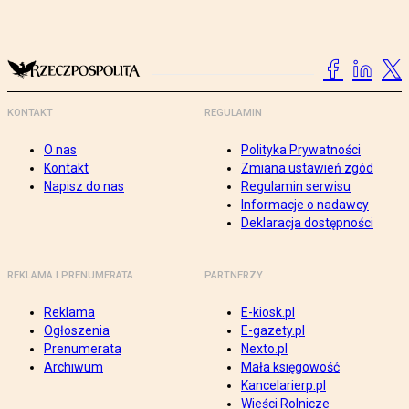
KONTAKT
REGULAMIN
O nas
Polityka Prywatności
Kontakt
Zmiana ustawień zgód
Napisz do nas
Regulamin serwisu
Informacje o nadawcy
Deklaracja dostępności
REKLAMA I PRENUMERATA
PARTNERZY
Reklama
E-kiosk.pl
Ogłoszenia
E-gazety.pl
Prenumerata
Nexto.pl
Archiwum
Mała księgowość
Kancelarierp.pl
Wieści Rolnicze