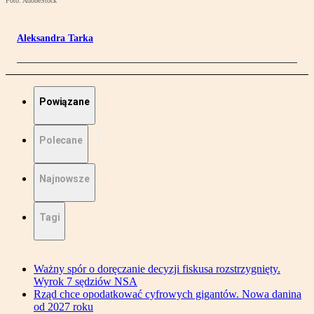
Foto: AdobeStock
Aleksandra Tarka
Powiązane
Polecane
Najnowsze
Tagi
Ważny spór o doręczanie decyzji fiskusa rozstrzygnięty.
Wyrok 7 sędziów NSA
Rząd chce opodatkować cyfrowych gigantów. Nowa danina
od 2027 roku