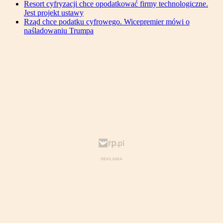
Resort cyfryzacji chce opodatkować firmy technologiczne.
Jest projekt ustawy
Rząd chce podatku cyfrowego. Wicepremier mówi o
naśladowaniu Trumpa