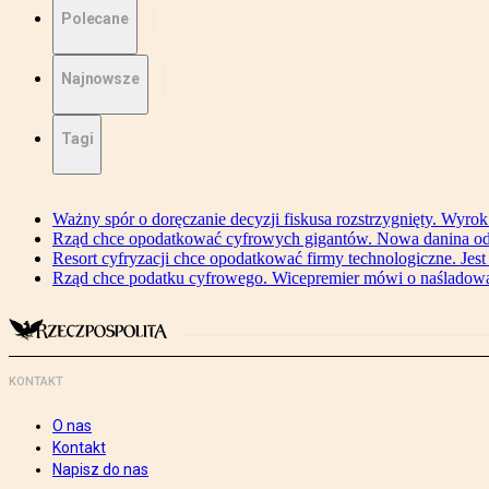
Polecane
Najnowsze
Tagi
Ważny spór o doręczanie decyzji fiskusa rozstrzygnięty. Wyr
Rząd chce opodatkować cyfrowych gigantów. Nowa danina od
Resort cyfryzacji chce opodatkować firmy technologiczne. Jest
Rząd chce podatku cyfrowego. Wicepremier mówi o naśladow
KONTAKT
O nas
Kontakt
Napisz do nas