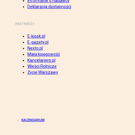
Informacje o nadawcy
Deklaracja dostępności
PARTNERZY
E-kiosk.pl
E-gazety.pl
Nexto.pl
Mała księgowość
Kancelarierp.pl
Wieści Rolnicze
Życie Warszawy
KALENDARIUM