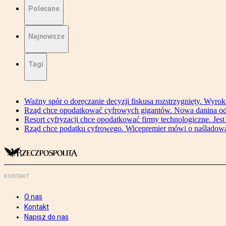
Polecane
Najnowsze
Tagi
Ważny spór o doręczanie decyzji fiskusa rozstrzygnięty. Wyr
Rząd chce opodatkować cyfrowych gigantów. Nowa danina od
Resort cyfryzacji chce opodatkować firmy technologiczne. Jest
Rząd chce podatku cyfrowego. Wicepremier mówi o naśladow
KONTAKT
O nas
Kontakt
Napisz do nas