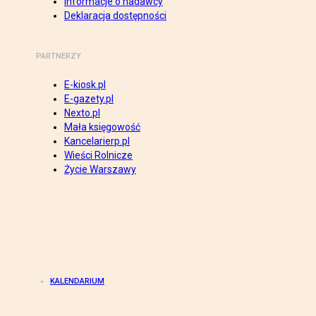
Informacje o nadawcy
Deklaracja dostępności
PARTNERZY
E-kiosk.pl
E-gazety.pl
Nexto.pl
Mała księgowość
Kancelarierp.pl
Wieści Rolnicze
Życie Warszawy
KALENDARIUM