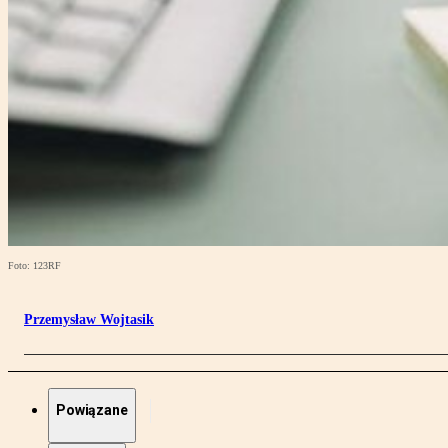
Foto: 123RF
Przemysław Wojtasik
Powiązane