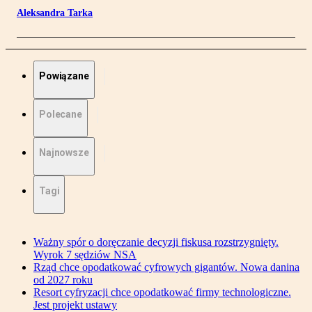
Aleksandra Tarka
Powiązane
Polecane
Najnowsze
Tagi
Ważny spór o doręczanie decyzji fiskusa rozstrzygnięty.
Wyrok 7 sędziów NSA
Rząd chce opodatkować cyfrowych gigantów. Nowa danina
od 2027 roku
Resort cyfryzacji chce opodatkować firmy technologiczne.
Jest projekt ustawy