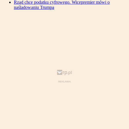
Rząd chce podatku cyfrowego. Wicepremier mówi o
naśladowaniu Trumpa