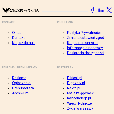
KONTAKT
REGULAMIN
O nas
Polityka Prywatności
Kontakt
Zmiana ustawień zgód
Napisz do nas
Regulamin serwisu
Informacje o nadawcy
Deklaracja dostępności
REKLAMA I PRENUMERATA
PARTNERZY
Reklama
E-kiosk.pl
Ogłoszenia
E-gazety.pl
Prenumerata
Nexto.pl
Archiwum
Mała księgowość
Kancelarierp.pl
Wieści Rolnicze
Życie Warszawy