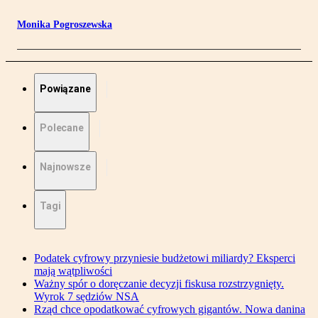
Monika Pogroszewska
Powiązane
Polecane
Najnowsze
Tagi
Podatek cyfrowy przyniesie budżetowi miliardy? Eksperci
mają wątpliwości
Ważny spór o doręczanie decyzji fiskusa rozstrzygnięty.
Wyrok 7 sędziów NSA
Rząd chce opodatkować cyfrowych gigantów. Nowa danina