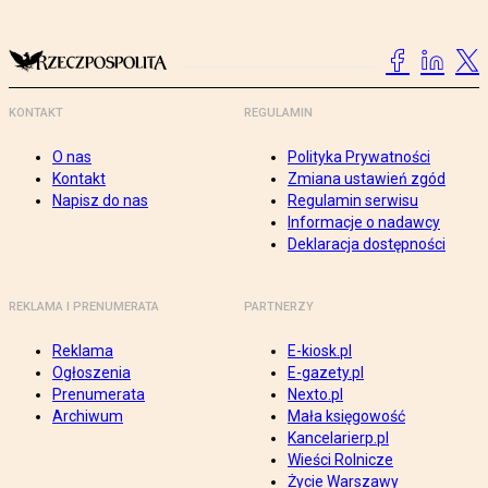
KONTAKT
REGULAMIN
O nas
Polityka Prywatności
Kontakt
Zmiana ustawień zgód
Napisz do nas
Regulamin serwisu
Informacje o nadawcy
Deklaracja dostępności
REKLAMA I PRENUMERATA
PARTNERZY
Reklama
E-kiosk.pl
Ogłoszenia
E-gazety.pl
Prenumerata
Nexto.pl
Archiwum
Mała księgowość
Kancelarierp.pl
Wieści Rolnicze
Życie Warszawy