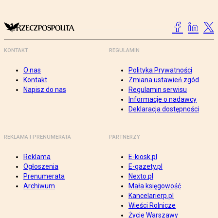
KONTAKT
REGULAMIN
O nas
Polityka Prywatności
Kontakt
Zmiana ustawień zgód
Napisz do nas
Regulamin serwisu
Informacje o nadawcy
Deklaracja dostępności
REKLAMA I PRENUMERATA
PARTNERZY
Reklama
E-kiosk.pl
Ogłoszenia
E-gazety.pl
Prenumerata
Nexto.pl
Archiwum
Mała księgowość
Kancelarierp.pl
Wieści Rolnicze
Życie Warszawy