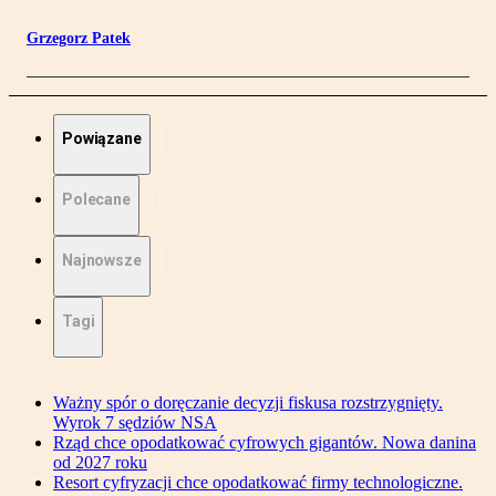
Grzegorz Patek
Powiązane
Polecane
Najnowsze
Tagi
Ważny spór o doręczanie decyzji fiskusa rozstrzygnięty.
Wyrok 7 sędziów NSA
Rząd chce opodatkować cyfrowych gigantów. Nowa danina
od 2027 roku
Resort cyfryzacji chce opodatkować firmy technologiczne.