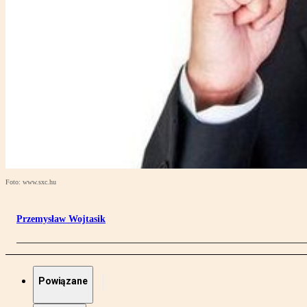
Foto: www.sxc.hu
Przemysław Wojtasik
Powiązane