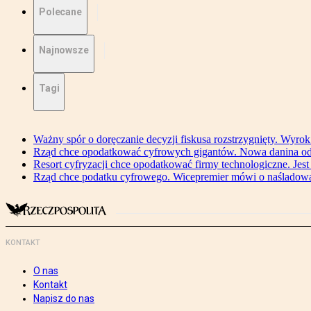
Polecane
Najnowsze
Tagi
Ważny spór o doręczanie decyzji fiskusa rozstrzygnięty. Wyr
Rząd chce opodatkować cyfrowych gigantów. Nowa danina od
Resort cyfryzacji chce opodatkować firmy technologiczne. Jest
Rząd chce podatku cyfrowego. Wicepremier mówi o naśladow
KONTAKT
O nas
Kontakt
Napisz do nas