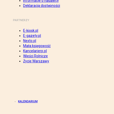
Informacje o nadawcy
Deklaracja dostępności
PARTNERZY
E-kiosk.pl
E-gazety.pl
Nexto.pl
Mała księgowość
Kancelarierp.pl
Wieści Rolnicze
Życie Warszawy
KALENDARIUM