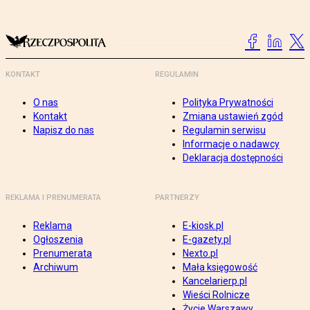
KONTAKT
REGULAMIN
O nas
Polityka Prywatności
Kontakt
Zmiana ustawień zgód
Napisz do nas
Regulamin serwisu
Informacje o nadawcy
Deklaracja dostępności
REKLAMA I PRENUMERATA
PARTNERZY
Reklama
E-kiosk.pl
Ogłoszenia
E-gazety.pl
Prenumerata
Nexto.pl
Archiwum
Mała księgowość
Kancelarierp.pl
Wieści Rolnicze
Życie Warszawy