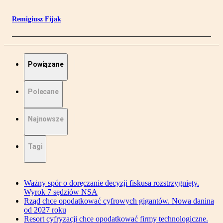
Remigiusz Fijak
Powiązane
Polecane
Najnowsze
Tagi
Ważny spór o doręczanie decyzji fiskusa rozstrzygnięty.
Wyrok 7 sędziów NSA
Rząd chce opodatkować cyfrowych gigantów. Nowa danina
od 2027 roku
Resort cyfryzacji chce opodatkować firmy technologiczne.