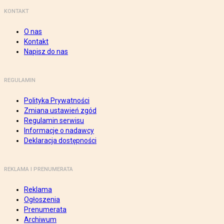
KONTAKT
O nas
Kontakt
Napisz do nas
REGULAMIN
Polityka Prywatności
Zmiana ustawień zgód
Regulamin serwisu
Informacje o nadawcy
Deklaracja dostępności
REKLAMA I PRENUMERATA
Reklama
Ogłoszenia
Prenumerata
Archiwum