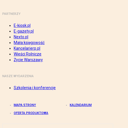
PARTNERZY
E-kiosk.pl
E-gazety.pl
Nexto.pl
Mała księgowość
Kancelarierp.pl
Wieści Rolnicze
Życie Warszawy
NASZE WYDARZENIA
Szkolenia i konferencje
MAPA STRONY
KALENDARIUM
OFERTA PRODUKTOWA