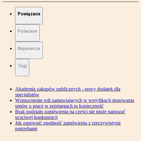
Powiązane
Polecane
Najnowsze
Tagi
Akademia zakupów publicznych - nowy dodatek dla
specjalistów
Wzmocnienie roli zamawiających w weryfikacji stosowania
umów o pracę w przetargach to konieczność
Brak podziału zamówienia na części nie może naruszać
uczciwej konkurencji
Jak zapewnić zgodność zamówienia z rzeczywistymi
potrzebami