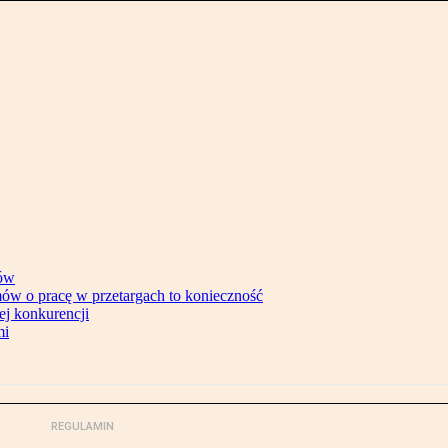
tów
ów o pracę w przetargach to konieczność
ej konkurencji
mi
REGULAMIN