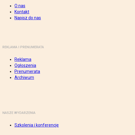
O nas
Kontakt
Napisz do nas
REKLAMA I PRENUMERATA
Reklama
Ogłoszenia
Prenumerata
Archiwum
NASZE WYDARZENIA
Szkolenia i konferencje