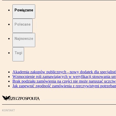
Powiązane
Polecane
Najnowsze
Tagi
Akademia zakupów publicznych - nowy dodatek dla specjalis
Wzmocnienie roli zamawiających w weryfikacji stosowania um
Brak podziału zamówienia na części nie może naruszać uczciw
Jak zapewnić zgodność zamówienia z rzeczywistymi potrzeba
KONTAKT