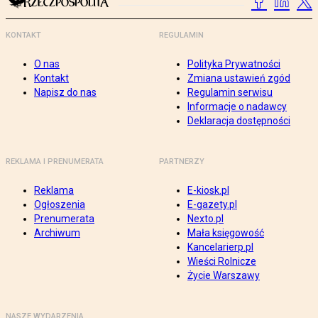
KONTAKT
REGULAMIN
O nas
Polityka Prywatności
Kontakt
Zmiana ustawień zgód
Napisz do nas
Regulamin serwisu
Informacje o nadawcy
Deklaracja dostępności
REKLAMA I PRENUMERATA
PARTNERZY
Reklama
E-kiosk.pl
Ogłoszenia
E-gazety.pl
Prenumerata
Nexto.pl
Archiwum
Mała księgowość
Kancelarierp.pl
Wieści Rolnicze
Życie Warszawy
NASZE WYDARZENIA