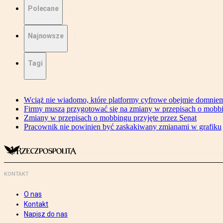
Polecane
Najnowsze
Tagi
Wciąż nie wiadomo, które platformy cyfrowe obejmie domniem
Firmy muszą przygotować się na zmiany w przepisach o mobb
Zmiany w przepisach o mobbingu przyjęte przez Senat
Pracownik nie powinien być zaskakiwany zmianami w grafiku
KONTAKT
O nas
Kontakt
Napisz do nas