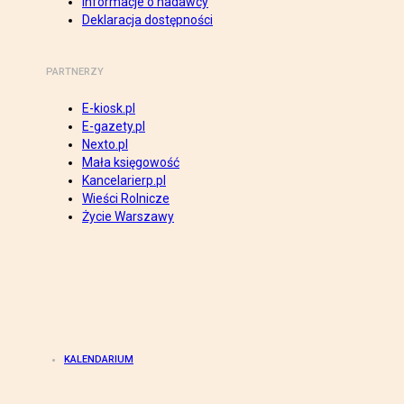
Informacje o nadawcy
Deklaracja dostępności
PARTNERZY
E-kiosk.pl
E-gazety.pl
Nexto.pl
Mała księgowość
Kancelarierp.pl
Wieści Rolnicze
Życie Warszawy
KALENDARIUM