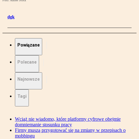
Foto: Adobe Stock
dgk
Powiązane
Polecane
Najnowsze
Tagi
Wciąż nie wiadomo, które platformy cyfrowe obejmie
domniemanie stosunku pracy
Firmy muszą przygotować się na zmiany w przepisach o
mobbingu