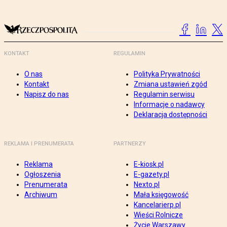
KONTAKT
REGULAMIN
O nas
Polityka Prywatności
Kontakt
Zmiana ustawień zgód
Napisz do nas
Regulamin serwisu
Informacje o nadawcy
Deklaracja dostępności
REKLAMA I PRENUMERATA
PARTNERZY
Reklama
E-kiosk.pl
Ogłoszenia
E-gazety.pl
Prenumerata
Nexto.pl
Archiwum
Mała księgowość
Kancelarierp.pl
Wieści Rolnicze
Życie Warszawy