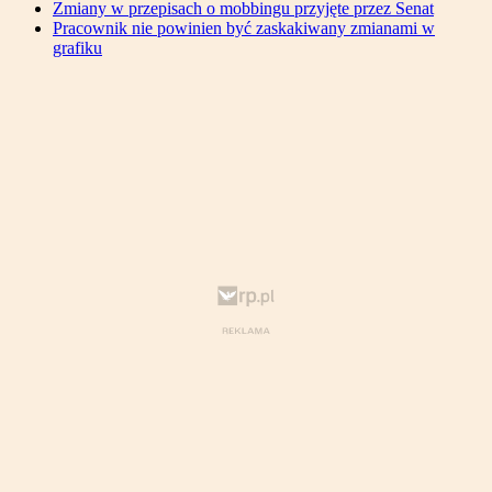
Zmiany w przepisach o mobbingu przyjęte przez Senat
Pracownik nie powinien być zaskakiwany zmianami w
grafiku