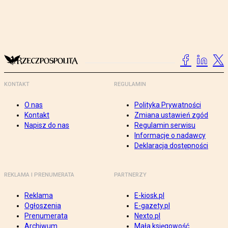
KONTAKT
REGULAMIN
O nas
Polityka Prywatności
Kontakt
Zmiana ustawień zgód
Napisz do nas
Regulamin serwisu
Informacje o nadawcy
Deklaracja dostępności
REKLAMA I PRENUMERATA
PARTNERZY
Reklama
E-kiosk.pl
Ogłoszenia
E-gazety.pl
Prenumerata
Nexto.pl
Archiwum
Mała księgowość