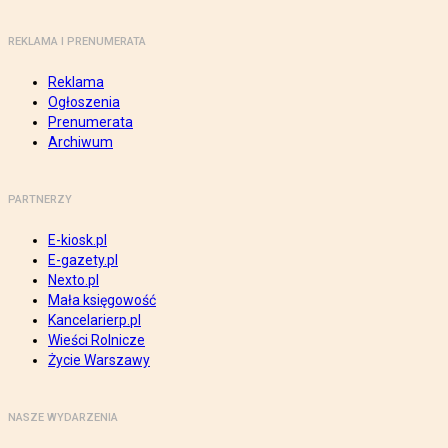
REKLAMA I PRENUMERATA
Reklama
Ogłoszenia
Prenumerata
Archiwum
PARTNERZY
E-kiosk.pl
E-gazety.pl
Nexto.pl
Mała księgowość
Kancelarierp.pl
Wieści Rolnicze
Życie Warszawy
NASZE WYDARZENIA