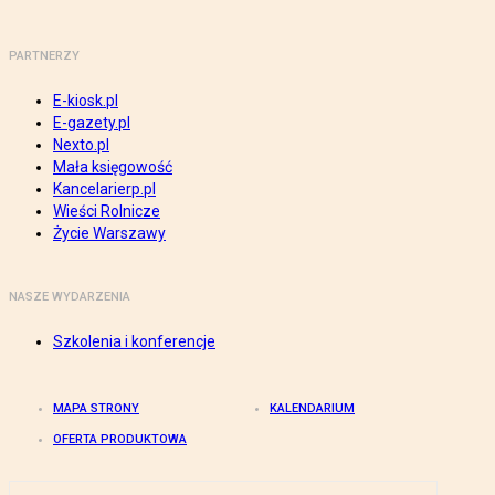
PARTNERZY
E-kiosk.pl
E-gazety.pl
Nexto.pl
Mała księgowość
Kancelarierp.pl
Wieści Rolnicze
Życie Warszawy
NASZE WYDARZENIA
Szkolenia i konferencje
MAPA STRONY
KALENDARIUM
OFERTA PRODUKTOWA