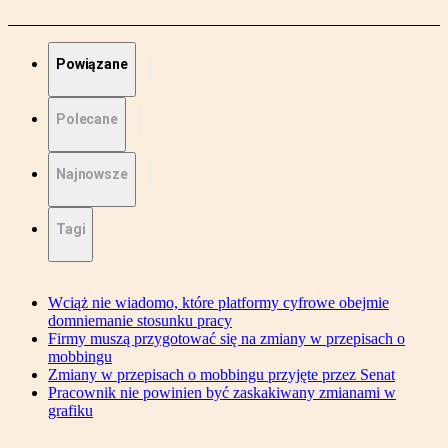
Powiązane
Polecane
Najnowsze
Tagi
Wciąż nie wiadomo, które platformy cyfrowe obejmie
domniemanie stosunku pracy
Firmy muszą przygotować się na zmiany w przepisach o
mobbingu
Zmiany w przepisach o mobbingu przyjęte przez Senat
Pracownik nie powinien być zaskakiwany zmianami w
grafiku