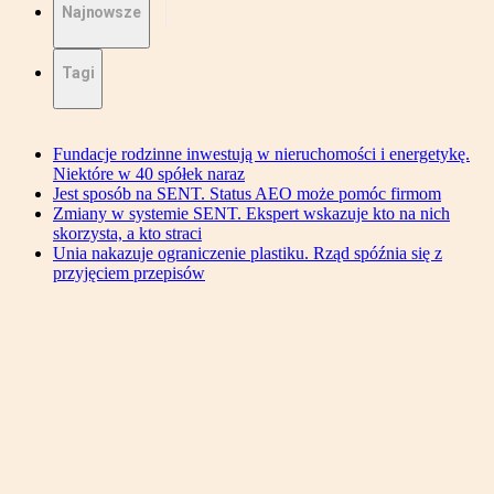
Najnowsze
Tagi
Fundacje rodzinne inwestują w nieruchomości i energetykę.
Niektóre w 40 spółek naraz
Jest sposób na SENT. Status AEO może pomóc firmom
Zmiany w systemie SENT. Ekspert wskazuje kto na nich
skorzysta, a kto straci
Unia nakazuje ograniczenie plastiku. Rząd spóźnia się z
przyjęciem przepisów