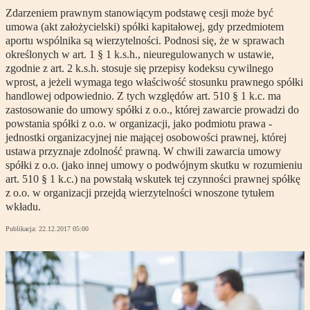
Zdarzeniem prawnym stanowiącym podstawę cesji może być
umowa (akt założycielski) spółki kapitałowej, gdy przedmiotem
aportu wspólnika są wierzytelności. Podnosi się, że w sprawach
określonych w art. 1 § 1 k.s.h., nieuregulowanych w ustawie,
zgodnie z art. 2 k.s.h. stosuje się przepisy kodeksu cywilnego
wprost, a jeżeli wymaga tego właściwość stosunku prawnego spółki
handlowej odpowiednio. Z tych względów art. 510 § 1 k.c. ma
zastosowanie do umowy spółki z o.o., której zawarcie prowadzi do
powstania spółki z o.o. w organizacji, jako podmiotu prawa -
jednostki organizacyjnej nie mającej osobowości prawnej, której
ustawa przyznaje zdolność prawną. W chwili zawarcia umowy
spółki z o.o. (jako innej umowy o podwójnym skutku w rozumieniu
art. 510 § 1 k.c.) na powstałą wskutek tej czynności prawnej spółkę
z o.o. w organizacji przejdą wierzytelności wnoszone tytułem
wkładu.
Publikacja:
22.12.2017 05:00