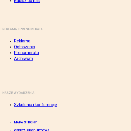
Napisz do nas
REKLAMA I PRENUMERATA
Reklama
Ogłoszenia
Prenumerata
Archiwum
NASZE WYDARZENIA
Szkolenia i konferencje
MAPA STRONY
OFERTA PRODUKTOWA