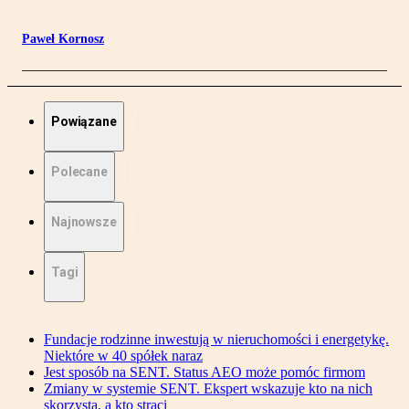
Paweł Kornosz
Powiązane
Polecane
Najnowsze
Tagi
Fundacje rodzinne inwestują w nieruchomości i energetykę.
Niektóre w 40 spółek naraz
Jest sposób na SENT. Status AEO może pomóc firmom
Zmiany w systemie SENT. Ekspert wskazuje kto na nich
skorzysta, a kto straci