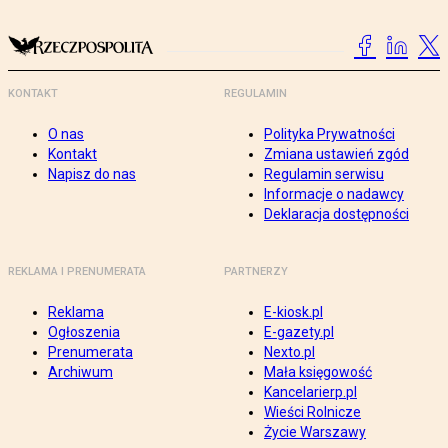
KONTAKT
REGULAMIN
O nas
Polityka Prywatności
Kontakt
Zmiana ustawień zgód
Napisz do nas
Regulamin serwisu
Informacje o nadawcy
Deklaracja dostępności
REKLAMA I PRENUMERATA
PARTNERZY
Reklama
E-kiosk.pl
Ogłoszenia
E-gazety.pl
Prenumerata
Nexto.pl
Archiwum
Mała księgowość
Kancelarierp.pl
Wieści Rolnicze
Życie Warszawy