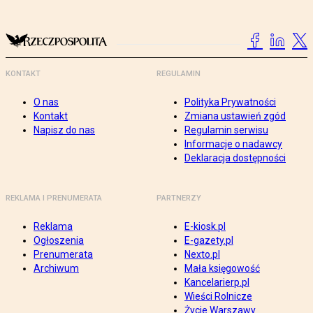
KONTAKT
REGULAMIN
O nas
Polityka Prywatności
Kontakt
Zmiana ustawień zgód
Napisz do nas
Regulamin serwisu
Informacje o nadawcy
Deklaracja dostępności
REKLAMA I PRENUMERATA
PARTNERZY
Reklama
E-kiosk.pl
Ogłoszenia
E-gazety.pl
Prenumerata
Nexto.pl
Archiwum
Mała księgowość
Kancelarierp.pl
Wieści Rolnicze
Życie Warszawy