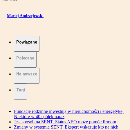
Foto: 123RF
Maciej Andrzejewski
Powiązane
Polecane
Najnowsze
Tagi
Fundacje rodzinne inwestują w nieruchomości i energetykę.
Niektóre w 40 spółek naraz
Jest sposób na SENT. Status AEO może pomóc firmom
Zmiany w systemie SENT. Ekspert wskazuje kto na nich