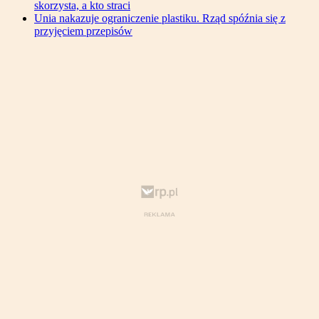
skorzysta, a kto straci
Unia nakazuje ograniczenie plastiku. Rząd spóźnia się z
przyjęciem przepisów