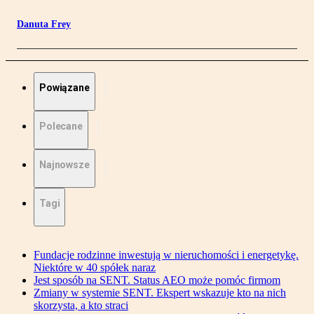
Danuta Frey
Powiązane
Polecane
Najnowsze
Tagi
Fundacje rodzinne inwestują w nieruchomości i energetykę.
Niektóre w 40 spółek naraz
Jest sposób na SENT. Status AEO może pomóc firmom
Zmiany w systemie SENT. Ekspert wskazuje kto na nich
skorzysta, a kto straci