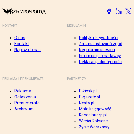
KONTAKT
REGULAMIN
O nas
Polityka Prywatności
Kontakt
Zmiana ustawień zgód
Napisz do nas
Regulamin serwisu
Informacje o nadawcy
Deklaracja dostępności
REKLAMA I PRENUMERATA
PARTNERZY
Reklama
E-kiosk.pl
Ogłoszenia
E-gazety.pl
Prenumerata
Nexto.pl
Archiwum
Mała księgowość
Kancelarierp.pl
Wieści Rolnicze
Życie Warszawy